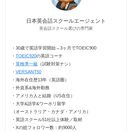
日本英会話スクールエージェント
英会話スクール選びの専門家
・30歳で英語学習開始→3ヶ月でTOEIC900
・
TOEIC920
の英語コーチ
・
英検準一級
（試験対策ナシ）
・
VERSANT50
・海外在住歴13年（英語圏）
・外資系&海外勤務
・アメリカ人と結婚（US在住）
・大学&語学&ワーホリ留学
（オーストラリア・カナダ・アメリカ）
・英語スクール51社以上体験／取材
・Xの総フォロワー数：約9000人