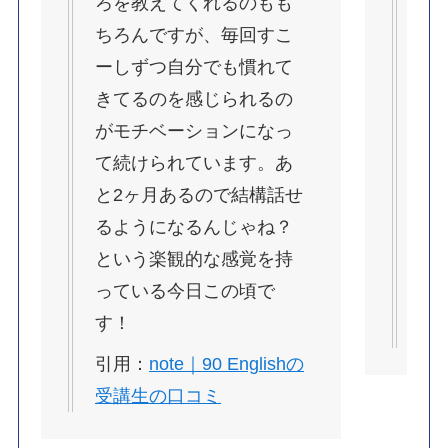
ろを教えてくれるのもも
面
ちろんですが、毎回すこ
と
ーしずつ自分でも慣れて
学
きてるのを感じられるの
ん
がモチベーションになっ
ド
て続けられています。あ
最
と2ヶ月あるので結構話せ
か
るようになるんじゃね？
し
という楽観的な感覚を持
継
っている今日この頃で
引
す！
受
引用：
note｜90 Englishの
受講生の口コミ