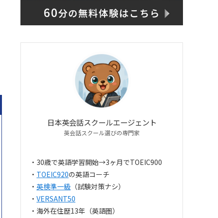
日本英会話スクールエージェント
英会話スクール選びの専門家
・30歳で英語学習開始→3ヶ月でTOEIC900
・
TOEIC920
の英語コーチ
・
英検準一級
（試験対策ナシ）
・
VERSANT50
・海外在住歴13年（英語圏）