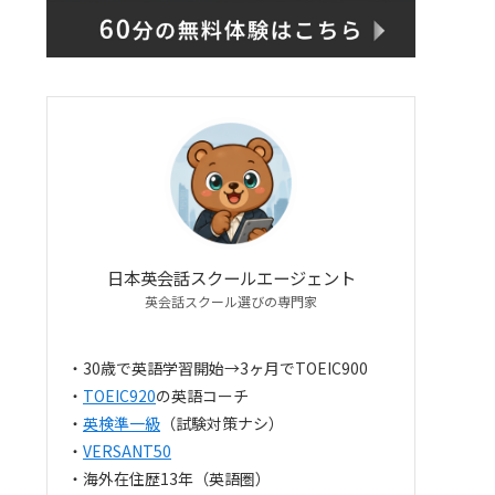
日本英会話スクールエージェント
英会話スクール選びの専門家
・30歳で英語学習開始→3ヶ月でTOEIC900
・
TOEIC920
の英語コーチ
・
英検準一級
（試験対策ナシ）
・
VERSANT50
・海外在住歴13年（英語圏）