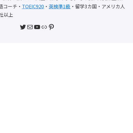
語コーチ・
TOEIC920
・
英検準1級
・留学3カ国・アメリカ人
社以上
Twitter
メール
YouTube
リンク
Pinterest