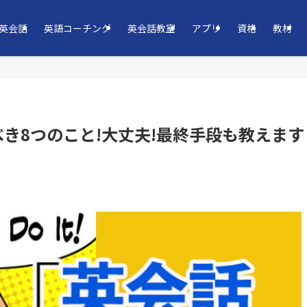
英会話
英語コーチング
英会話教室
アプリ
資格
教材
き8つのこと!大丈夫!最終手段も教えます