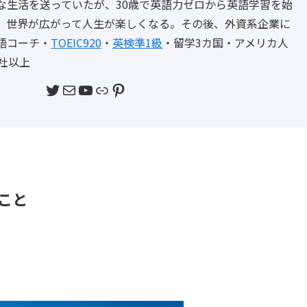
な生活を送っていたが、30歳で英語力ゼロから英語学習を始
、世界が広がって人生が楽しくなる。その後、外資系企業に
語コーチ・
TOEIC920
・
英検準1級
・留学3カ国・アメリカ人
社以上
Twitter
メール
YouTube
リンク
Pinterest
こと