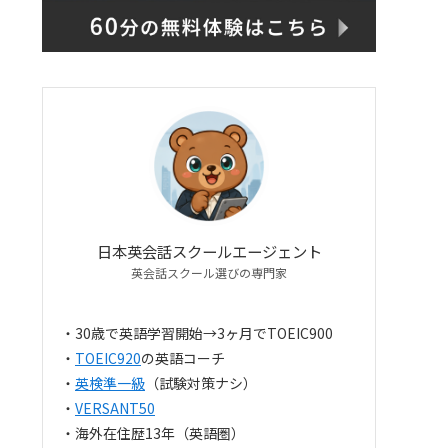
日本英会話スクールエージェント
英会話スクール選びの専門家
・30歳で英語学習開始→3ヶ月でTOEIC900
・
TOEIC920
の英語コーチ
・
英検準一級
（試験対策ナシ）
・
VERSANT50
・海外在住歴13年（英語圏）